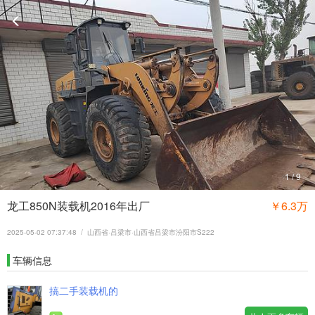
1
/
9
龙工850N装载机2016年出厂
￥6.3万
2025-05-02 07:37:48 / 山西省·吕梁市·山西省吕梁市汾阳市S222
车辆信息
搞二手装载机的