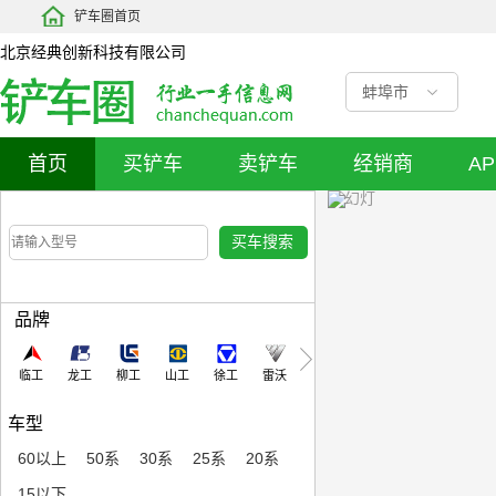
铲车圈首页
北京经典创新科技有限公司
蚌埠市
首页
买铲车
卖铲车
经销商
A
品牌
临工
龙工
柳工
山工
徐工
雷沃
车型
60以上
50系
30系
25系
20系
15以下