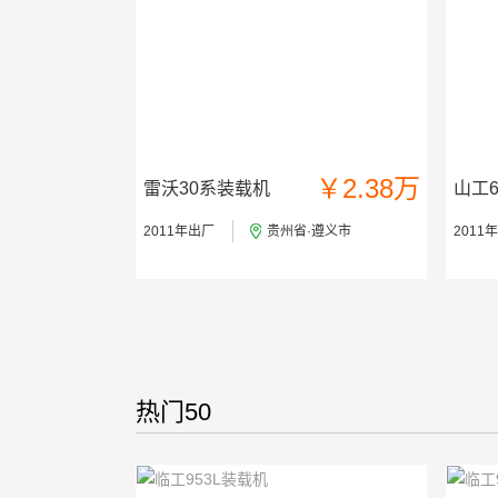
￥2.38万
雷沃30系装载机
山工6
2011年出厂
贵州省·遵义市
2011
热门50