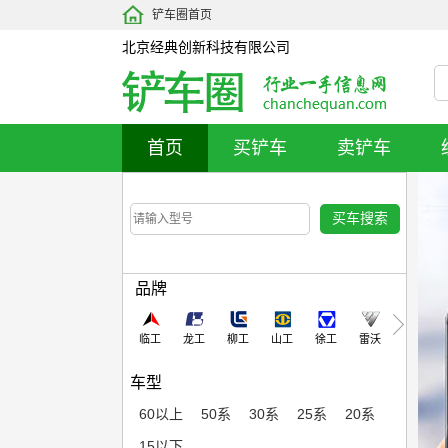
铲车圈首页
北京经典创新科技有限公司
首页
买铲车
卖铲车
品牌
临工
龙工
柳工
山工
徐工
雷沃
车型
60以上
50系
30系
25系
20系
15以下