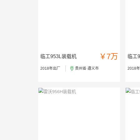
￥7万
临工953L装载机
临工9
2018年出厂
贵州省·遵义市
2018