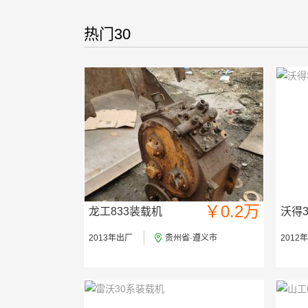
热门30
￥0.2万
龙工833装载机
沃得
2013年出厂
贵州省·遵义市
2012