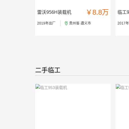
￥8.8万
雷沃956H装载机
临工9
2019年出厂
贵州省·遵义市
2017
二手临工