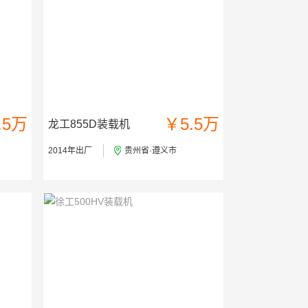
.5万
￥5.5万
龙工855D装载机
2014年出厂
贵州省·遵义市