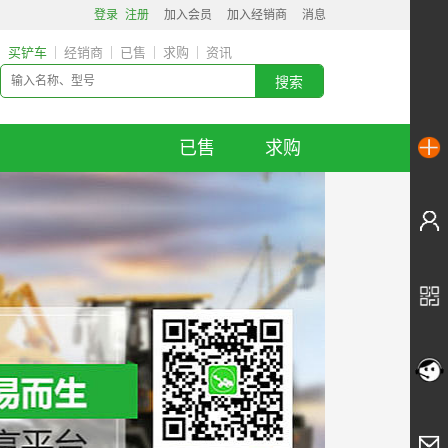
登录
注册
加入会员
加入经销商
消息
买铲车
经销商
已售
求购
资讯
已售
求购