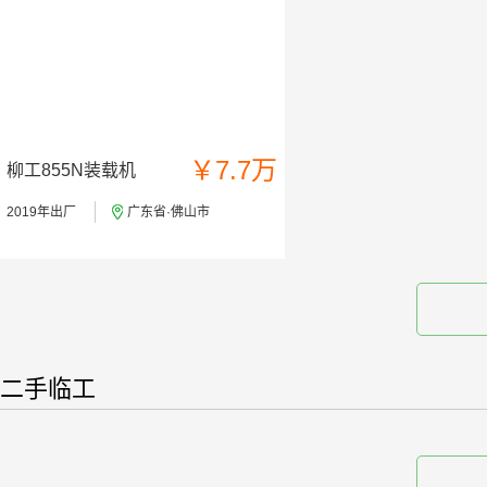
￥7.7万
柳工855N装载机
2019年出厂
广东省·佛山市
二手临工