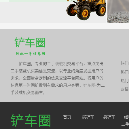
热门
铲车圈，专业的
二手装载机
交易平台，重点突出
二手装载机买卖信息交流，以专业的角度发掘用户的
热门
佛
需求，全面量身定制的信息交流平台网站。将用户的
热门
佛
信息第一时间扩散到有需求的用户身旁，
铲车圈
-为二
友情
手装载机交易而生。
首页
买铲车
卖铲车
经
二