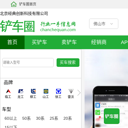
铲车圈首页
北京经典创新科技有限公司
佛山市
首页
买铲车
卖铲车
经销商
A
品牌
临工
龙工
柳工
山工
徐工
雷沃
车型
60以上
50系
30系
25系
20系
15以下