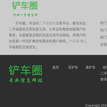
热门
铲车圈，专业的
二手装载机
交易平台，重点突出
二手装载机买卖信息交流，以专业的角度发掘用户的
热门
伊
需求，全面量身定制的信息交流平台网站。将用户的
热门
伊
信息第一时间扩散到有需求的用户身旁，
铲车圈
-为二
友情
手装载机交易而生。
首页
买铲车
卖铲车
经
二
新
Copyright