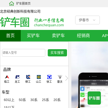
铲车圈首页
北京经典创新科技有限公司
伊春市
首页
买铲车
卖铲车
经销商
A
品牌
临工
龙工
柳工
山工
徐工
雷沃
车型
60以上
50系
30系
25系
20系
15以下