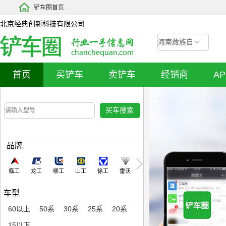
铲车圈首页
北京经典创新科技有限公司
海南藏族自
治州
首页
买铲车
卖铲车
经销商
A
品牌
临工
龙工
柳工
山工
徐工
雷沃
车型
60以上
50系
30系
25系
20系
15以下