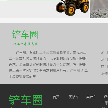
热门
铲车圈，专业的
二手装载机
交易平台，重点突出
二手装载机买卖信息交流，以专业的角度发掘用户的
热门
海
需求，全面量身定制的信息交流平台网站。将用户的
热门
海
信息第一时间扩散到有需求的用户身旁，
铲车圈
-为二
友情
手装载机交易而生。
首页
买铲车
卖铲车
经
二