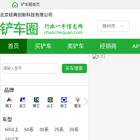
铲车圈首页
北京经典创新科技有限公司
朔州市
首页
买铲车
卖铲车
经销商
A
品牌
临工
龙工
柳工
山工
徐工
雷沃
车型
60以上
50系
30系
25系
20系
15以下