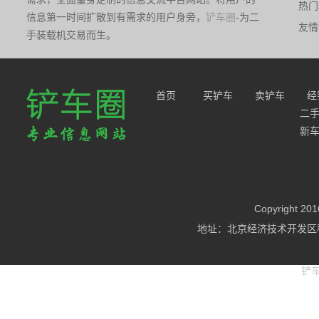
热门
朔
信息第一时间扩散到有需求的用户身旁，
铲车圈
-为二
友情
手装载机交易而生。
首页
买铲车
卖铲车
经
二
新
Copyright
地址：北京经济技术开发区科
铲