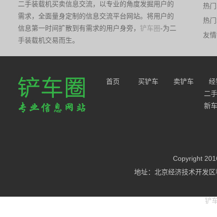
二手装载机买卖信息交流，以专业的角度发掘用户的
热门
台
需求，全面量身定制的信息交流平台网站。将用户的
热门
台
信息第一时间扩散到有需求的用户身旁，
铲车圈
-为二
友情
手装载机交易而生。
首页
买铲车
卖铲车
经
二
新
Copyright
地址：北京经济技术开发区科
铲