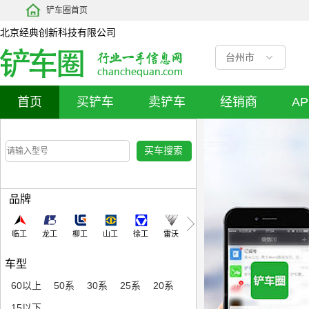
铲车圈首页
北京经典创新科技有限公司
台州市
首页
买铲车
卖铲车
经销商
A
品牌
临工
龙工
柳工
山工
徐工
雷沃
车型
60以上
50系
30系
25系
20系
15以下